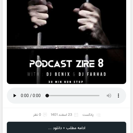
پادکست
23 اسفند 1401
0 نظر
ادامه مطلب + دانلود ...