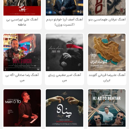
آهنگ عرفان طهماسبی بدو
آهنگ آصف آریا خوابتو دیدم
آهنگ علی لهراسبی بی
(کنسرت ورژن)
عاطفه
آهنگ علیرضا قربانی گلوبند
آهنگ امیر عظیمی زیبای
آهنگ رضا صادقی اگه بی
ایران
من
من