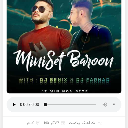
تک آهنگ
،
پادکست
27 آذر 1401
0 نظر