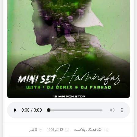
تک آهنگ
،
پادکست
12 آذر 1401
0 نظر