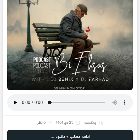
پادکست
25 دی 1401
0 نظر
ادامه مطلب + دانلود ...