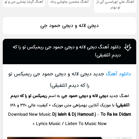
آهنگ علی لهراسبی کی از
آهنگ محسن چاوشی پناه
آهنگ گرشا رضایی من و تو
تو ‌بهتر
دیجی لاله و دیجی حمود جی
دانلود آهنگ دیجی لاله و دیجی حمود جی ریمیکس تو را که
دیدم (تلفیقی)
دانلود آهنگ
جدید دیجی لاله و دیجی حمود جی ریمیکس تو
را که دیدم (تلفیقی)
اهنگ جدید
دیجی لاله و دیجی حمود جی
به اسم
ریمیکس تو را که دیدم
(تلفیقی)
با موزیک آنلاین
بهمراهی متن موزیک + کیفیت عالی ۳۲۰ و ۱۲۸
Download New Music
Dj laleh & Dj Hamoud j
–
To Ra ke Didam
+ L
yrics Music / Listen To Music Now