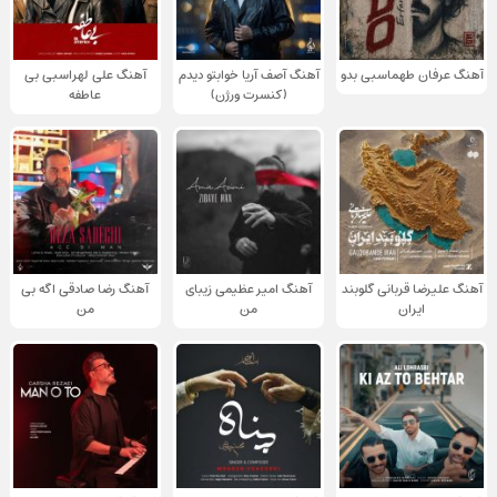
آهنگ عرفان طهماسبی بدو
آهنگ آصف آریا خوابتو دیدم
آهنگ علی لهراسبی بی
(کنسرت ورژن)
عاطفه
آهنگ علیرضا قربانی گلوبند
آهنگ امیر عظیمی زیبای
آهنگ رضا صادقی اگه بی
ایران
من
من