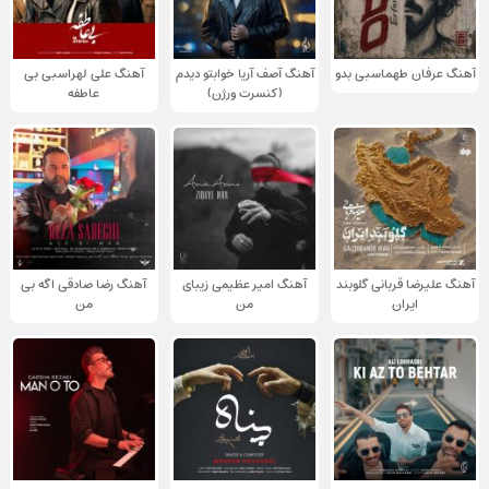
آهنگ عرفان طهماسبی بدو
آهنگ آصف آریا خوابتو دیدم
آهنگ علی لهراسبی بی
(کنسرت ورژن)
عاطفه
آهنگ علیرضا قربانی گلوبند
آهنگ امیر عظیمی زیبای
آهنگ رضا صادقی اگه بی
ایران
من
من