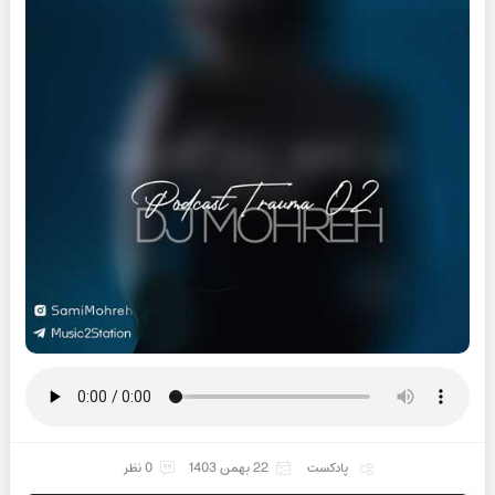
پادکست
22 بهمن 1403
0 نظر