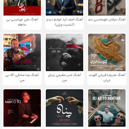
آهنگ عرفان طهماسبی بدو
آهنگ آصف آریا خوابتو دیدم
آهنگ علی لهراسبی بی
(کنسرت ورژن)
عاطفه
آهنگ علیرضا قربانی گلوبند
آهنگ امیر عظیمی زیبای
آهنگ رضا صادقی اگه بی
ایران
من
من