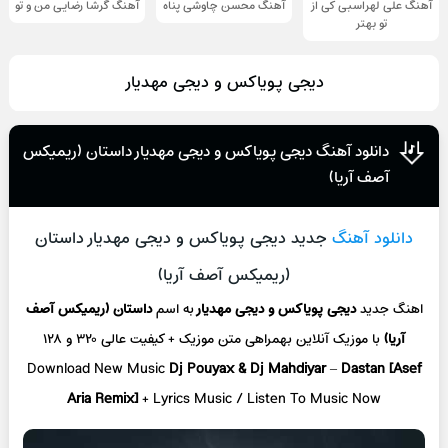
آهنگ علی لهراسبی کی از
آهنگ محسن چاوشی پناه
آهنگ گرشا رضایی من و تو
تو ‌بهتر
دیجی پویاکس و دیجی مهدیار
دانلود آهنگ دیجی پویاکس و دیجی مهدیار داستان (ریمیکس
آصف آریا)
دانلود آهنگ
جدید دیجی پویاکس و دیجی مهدیار داستان
(ریمیکس آصف آریا)
اهنگ جدید
دیجی پویاکس و دیجی مهدیار
به اسم
داستان (ریمیکس آصف
آریا)
با موزیک آنلاین
بهمراهی متن موزیک + کیفیت عالی ۳۲۰ و ۱۲۸
Download New Music
Dj Pouyax & Dj Mahdiyar
–
Dastan [Asef
Aria Remix]
+ L
yrics Music / Listen To Music Now