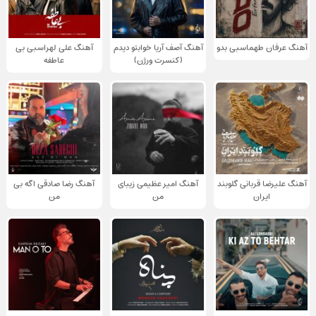
آهنگ عرفان طهماسبی بدو
آهنگ آصف آریا خوابتو دیدم
آهنگ علی لهراسبی بی
(کنسرت ورژن)
عاطفه
آهنگ علیرضا قربانی گلوبند
آهنگ امیر عظیمی زیبای
آهنگ رضا صادقی اگه بی
ایران
من
من