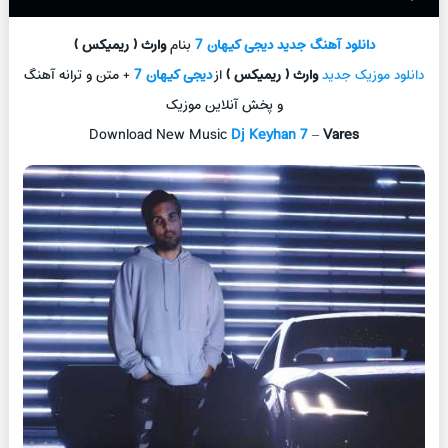
دانلود آهنگ جديد
دیجی کیهان 7
بنام
وارث ( ریمیکس )
دانلود موزیک جديد
وارث ( ریمیکس )
از
دیجی کیهان 7
+ متن و ترانه آهنگ
و پخش آنلاين موزيک
Download New Music
Dj Keyhan 7
–
Vares