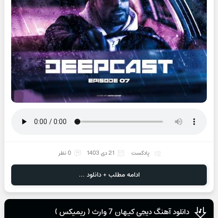
پادکست
21 دی 1403
0 نظر
ادامه مطلب + دانلود ...
دانلود آهنگ دیجی کیهان 7 وارث ( ریمیکس )