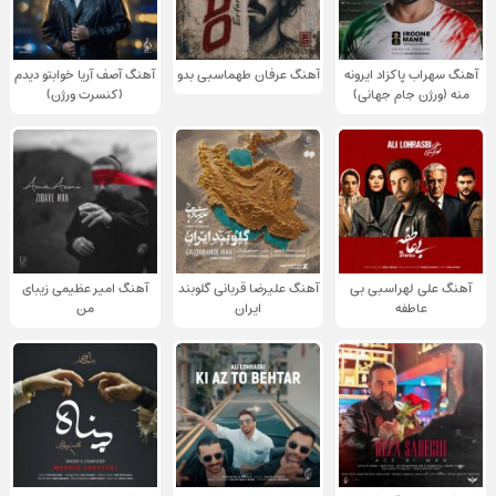
آهنگ سهراب پاکزاد ایرونه
آهنگ عرفان طهماسبی بدو
آهنگ آصف آریا خوابتو دیدم
منه (ورژن جام جهانی)
(کنسرت ورژن)
آهنگ علی لهراسبی بی
آهنگ علیرضا قربانی گلوبند
آهنگ امیر عظیمی زیبای
عاطفه
ایران
من