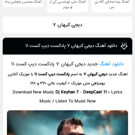
آهنگ رضا صادقی اگه بی
آهنگ علی لهراسبی کی از
آهنگ محسن چاوشی پناه
من
تو ‌بهتر
دیجی کیهان ۷
دانلود آهنگ دیجی کیهان ۷ پادکست دیپ کست ۱۱
دانلود آهنگ
جدید دیجی کیهان ۷ پادکست دیپ کست ۱۱
اهنگ جدید
دیجی کیهان ۷
به اسم
پادکست دیپ کست ۱۱
با موزیک آنلاین
بهمراهی متن موزیک + کیفیت عالی ۳۲۰ و ۱۲۸
Download New Music
Dj Keyhan 7
–
DeepCast 11
+ L
yrics
Music / Listen To Music Now