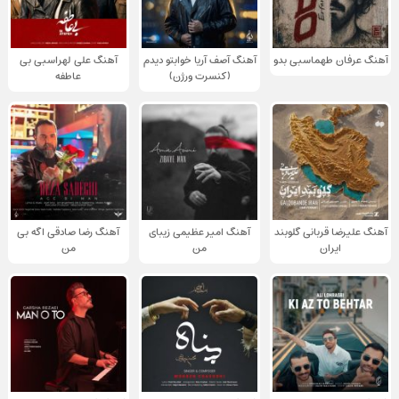
آهنگ عرفان طهماسبی بدو
آهنگ آصف آریا خوابتو دیدم
آهنگ علی لهراسبی بی
(کنسرت ورژن)
عاطفه
آهنگ علیرضا قربانی گلوبند
آهنگ امیر عظیمی زیبای
آهنگ رضا صادقی اگه بی
ایران
من
من