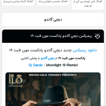
آهنگ علی لهراسبی کی از
آهنگ محسن چاوشی پناه
آهنگ گرشا رضایی من و تو
تو ‌بهتر
دیجی گاندو
ریمیکس دیجی گاندو پادکست مون لایت ۱۹
دانلود ریمیکس
جدید دیجی گاندو پادکست مون لایت ۱۹
پادکست مون لایت ۱۹
از
دیجی گاندو
با پخش آنلاین
Dj Gando
–
Moonlight 19 (Remix)