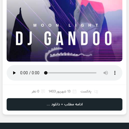
پادکست
13 شهریور 1403
0 نظر
ادامه مطلب + دانلود ...