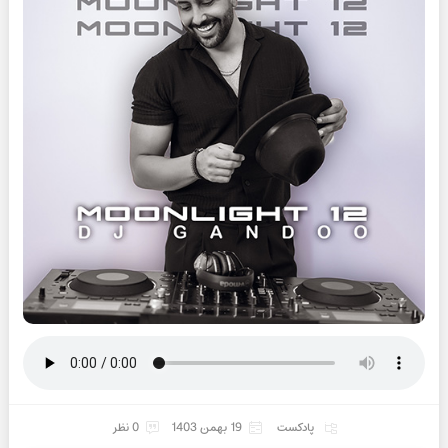
پادکست
19 بهمن 1403
0 نظر