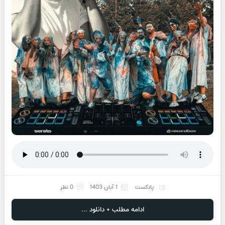
پادکست
1 آبان 1403
0 نظر
ادامه مطلب + دانلود ...