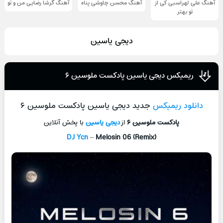
آهنگ علی لهراسبی کی از
آهنگ محسن چاوشی پناه
آهنگ گرشا رضایی من و تو
تو ‌بهتر
دیجی یاسین
ریمیکس دیجی یاسین پادکست ملوسین ۶
دانلود ریمیکس
جدید دیجی یاسین پادکست ملوسین ۶
پادکست ملوسین ۶
از
دیجی یاسین
با پخش آنلاین
DJ Ycn
–
Melosin 06 (Remix)