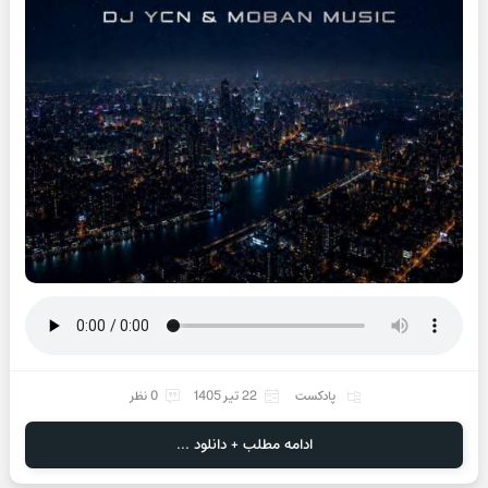
پادکست
22 تیر 1405
0 نظر
ادامه مطلب + دانلود ...