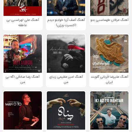
آهنگ عرفان طهماسبی بدو
آهنگ آصف آریا خوابتو دیدم
آهنگ علی لهراسبی بی
(کنسرت ورژن)
عاطفه
آهنگ علیرضا قربانی گلوبند
آهنگ امیر عظیمی زیبای
آهنگ رضا صادقی اگه بی
ایران
من
من