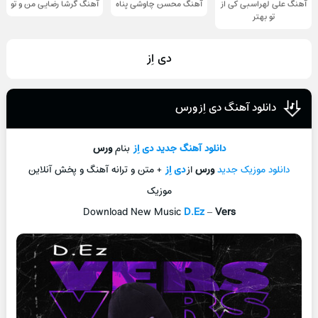
آهنگ علی لهراسبی کی از
آهنگ محسن چاوشی پناه
آهنگ گرشا رضایی من و تو
تو ‌بهتر
دی اِز
دانلود آهنگ دی اِز ورس
دانلود آهنگ جديد
دی اِز
بنام
ورس
دانلود موزیک جديد
ورس
از
دی اِز
+ متن و ترانه آهنگ و پخش آنلاين
موزيک
Download New Music
D.Ez
–
Vers