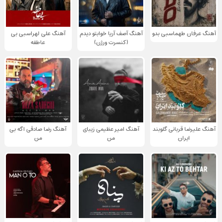
آهنگ عرفان طهماسبی بدو
آهنگ آصف آریا خوابتو دیدم
آهنگ علی لهراسبی بی
(کنسرت ورژن)
عاطفه
آهنگ علیرضا قربانی گلوبند
آهنگ امیر عظیمی زیبای
آهنگ رضا صادقی اگه بی
ایران
من
من