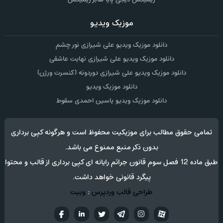
موزیک ویدیو
دانلود موزیک ویدیو علی شیرازی نور چشم
دانلود موزیک ویدیو علی شیرازی نهایت عاشقی
دانلود موزیک ویدیو علی شیرازی دوردونه (کنسرت ورژن)
دانلود موزیک ویدیو
دانلود موزیک ویدیو یاسین احمدی سقوط
تمامی حقوق مطالب برای موزیکیت محفوظ است و هرگونه کپی برداری
بدون ذکر منبع ممنوع می باشد.
طبق ماده 12 فصل سوم قانون جرائم رایانه ای کپی برداری از قالب و محتوا
پیگرد قانونی خواهد داشت.
طراحی قالب وردپرس
:
وبیت
آپارات
تلگرام
تويتر
اینستاگرام
لینکدین
فيسب