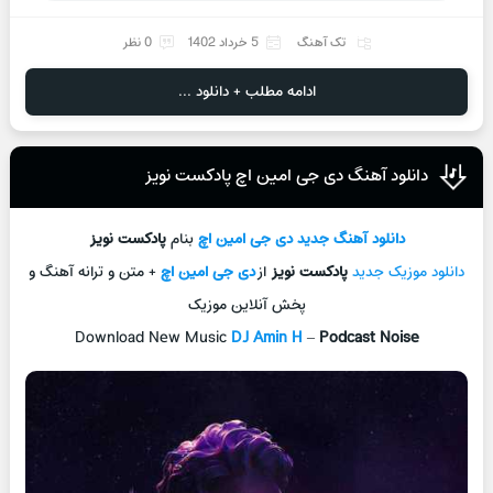
تک آهنگ
5 خرداد 1402
0 نظر
ادامه مطلب + دانلود ...
دانلود آهنگ دی جی امین اچ پادکست نویز
دانلود آهنگ جدید
دی جی امین اچ
بنام
پادکست نویز
دانلود موزیک جدید
پادکست نویز
از
دی جی امین اچ
+ متن و ترانه آهنگ و
پخش آنلاین موزیک
Download New Music
DJ Amin H
–
Podcast Noise