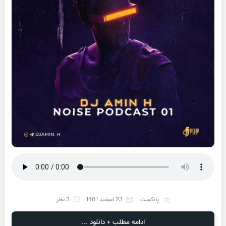
پادکست
23 اسفند 1401
3 نظر
ادامه مطلب + دانلود ...