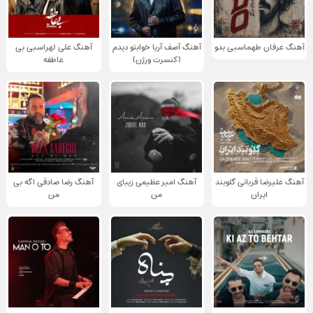
آهنگ عرفان طهماسبی بدو
آهنگ آصف آریا خوابتو دیدم
آهنگ علی لهراسبی بی
(کنسرت ورژن)
عاطفه
آهنگ علیرضا قربانی گلوبند
آهنگ امیر عظیمی زیبای
آهنگ رضا صادقی اگه بی
ایران
من
من