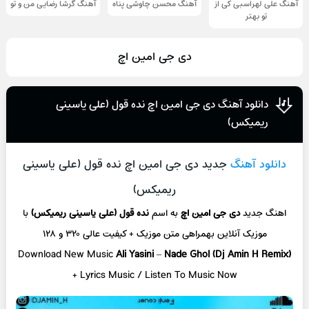
آهنگ علی لهراسبی کی از
آهنگ محسن چاوشی پناه
آهنگ گرشا رضایی من و تو
تو ‌بهتر
دی جی امین اچ
دانلود آهنگ دی جی امین اچ نده قول (علی یاسینی
ریمیکس)
دانلود آهنگ
جدید دی جی امین اچ نده قول (علی یاسینی
ریمیکس)
اهنگ جدید
دی جی امین اچ
به اسم
نده قول (علی یاسینی ریمیکس)
با
موزیک آنلاین
بهمراهی متن موزیک + کیفیت عالی ۳۲۰ و ۱۲۸
Download New Music
Ali Yasini
–
Nade Ghol (Dj Amin H Remix)
+ L
yrics Music / Listen To Music Now