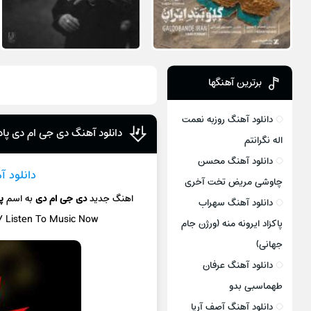
برترین آهنگها
دانلود آهنگ روزبه نعمت
دانلود آهنگ دی جی ام دی پا
اله نگرانتم
دانلود آهنگ محسن
دانلود آ
چاوشی مریض تخت آخری
اهنگ جدید
دی جی ام دی
به اسم
پ
دانلود آهنگ سهراب
 / Listen To Music Now
پاکزاد ایرونه منه (ورژن جام
جهانی)
دانلود آهنگ عرفان
طهماسبی بدو
دانلود آهنگ آصف آریا