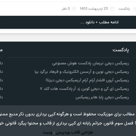
پادکست
25 اردیبهشت 1403
0 نظر
ادامه مطلب + دانلود ...
پادکست
مو
ریمیکس دیجی نریمان پادکست هوش مصنوعی
دا
ریمیکس دیجی نوین و آرسس الکترونیک و فرهاد برگرد بیا
دا
ریمیکس آرون افشار آرام آرام (ریمیکس دیجی دیزنا)
دا
ریمیکس ای کی و دیجی کوین زد آر پادکست هات کلد ۷
دا
ریمیکس دیجی پایا هابر ریمیکس
دا
مطالب برای موزیکیت محفوظ است و هرگونه کپی برداری بدون ذکر منبع ممنو
طراحی قالب وردپرس
:
وبیت