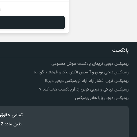
پادکست
ریمیکس دیجی نریمان پادکست هوش مصنوعی
ریمیکس دیجی نوین و آرسس الکترونیک و فرهاد برگرد بیا
ریمیکس آرون افشار آرام آرام (ریمیکس دیجی دیزنا)
ریمیکس ای کی و دیجی کوین زد آر پادکست هات کلد ۷
ریمیکس دیجی پایا هابر ریمیکس
تمامی حقوق 
طبق ماده 12 فصل سوم قانون جرائم رایانه ای کپی برداری از قالب و محتوا پیگرد قانونی خواهد داشت.