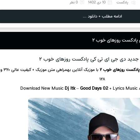
پادکست
10 دی 1402
0 نظر
ادامه مطلب + دانلود ...
 پادکست روزهای خوب ۲
دید دی جی ای تی کی پادکست روزهای خوب ۲
پادکست روزهای خوب ۲
با موزیک آنلاین
بهمراهی متن موزیک + کیفیت عالی ۳۲۰ و
۱۲۸
Download New Music
Dj Itk
–
Good Days 02
+ L
yrics Music