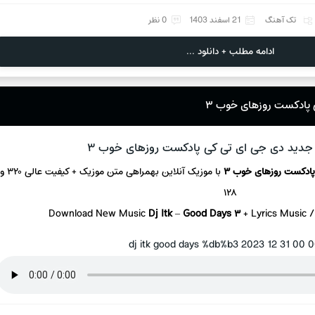
تک آهنگ
21 اسفند 1403
0 نظر
ادامه مطلب + دانلود ...
 پادکست روزهای خوب ۳
دید دی جی ای تی کی پادکست روزهای خوب ۳
ادکست روزهای خوب ۳
با موزیک آنلاین
بهمراهی متن موزیک + کیفیت عالی ۳۲۰ و
۱۲۸
Download New Music
Dj Itk
–
Good Days ۳
+ L
yrics Music 