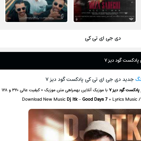
دی جی ای تی کی
پادکست گود دیز ۷
نگ
جدید دی جی ای تی کی پادکست گود دیز ۷
پادکست گود دیز ۷
با موزیک آنلاین
بهمراهی متن موزیک + کیفیت عالی ۳۲۰ و ۱۲۸
Download New Music
Dj Itk
–
Good Days 7
+ L
yrics Music 