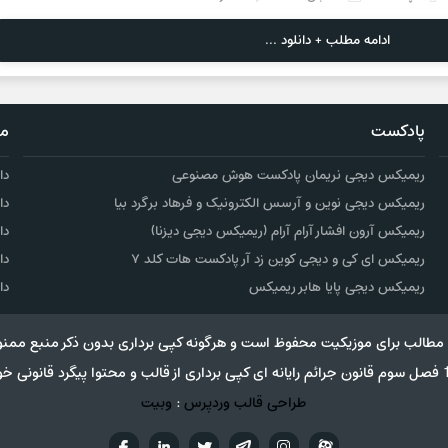
ادامه مطلب + دانلود ...
پادکست
مو
ریمیکس دیجی نریمان پادکست هوش مصنوعی
دا
ریمیکس دیجی نوین و آرسس الکترونیک و فرهاد برگرد بیا
دا
ریمیکس آرون افشار آرام آرام (ریمیکس دیجی دیزنا)
دا
ریمیکس ای کی و دیجی کوین زد آر پادکست هات کلد ۷
دا
ریمیکس دیجی پایا هابر ریمیکس
دا
مطالب برای موزیکیت محفوظ است و هرگونه کپی برداری بدون ذکر منبع ممنو
طراحی قالب وردپرس
:
وبیت
آپارات
تلگرام
تويتر
اینستاگرام
لینکدین
فيسب