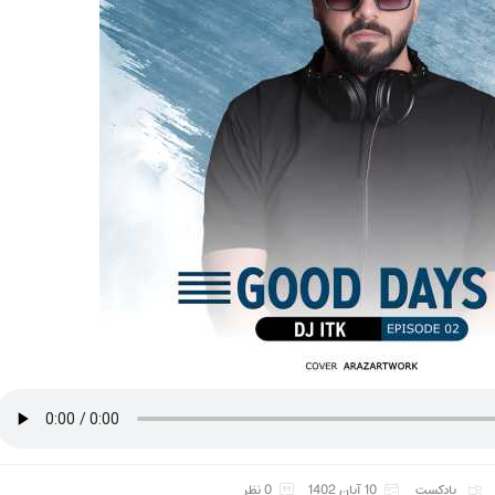
پادکست
10 آبان 1402
0 نظر