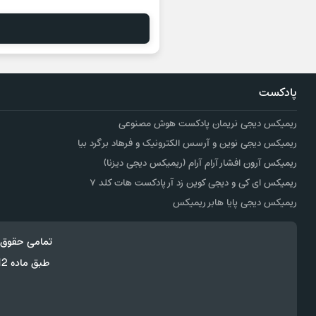
پادکست
ریمیکس دیجی نریمان پادکست هوش مصنوعی
ریمیکس دیجی نوین و آرسس الکترونیک و فرهاد برگرد بیا
ریمیکس آرون افشار آرام آرام (ریمیکس دیجی دیزنا)
ریمیکس ای کی و دیجی کوین زد آر پادکست هات کلد ۷
ریمیکس دیجی پایا هابر ریمیکس
تمامی حقوق 
طبق ماده 12 فصل سوم قانون جرائم رایانه ای کپی برداری از قالب و محتوا پیگرد قانونی خواهد داشت.