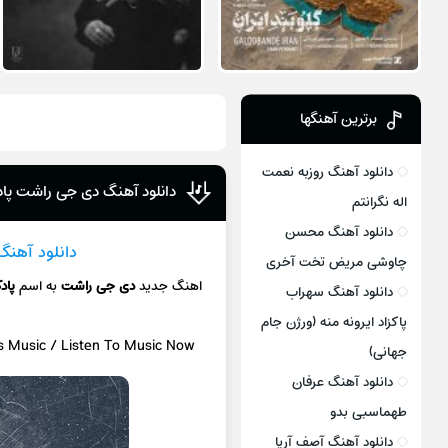
برترین آهنگها
دانلود آهنگ روزبه نعمت
دانلود آهنگ دی جی راشت پا
اله نگرانتم
دانلود آهنگ محسن
دانلود آهنگ
چاوشی مریض تخت آخری
اهنگ جدید
دی جی راشت
به اسم
پاد
دانلود آهنگ سهراب
پاکزاد ایرونه منه (ورژن جام
cs Music / Listen To Music Now
جهانی)
دانلود آهنگ عرفان
طهماسبی بدو
دانلود آهنگ آصف آریا