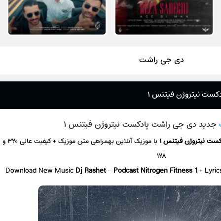
دی جی راشت
دکست نیتروژن فیتنس ۱
جدید دی جی راشت پادکست نیتروژن فیتنس ۱
کست نیتروژن فیتنس ۱
با موزیک آنلاین
بهمراهی متن موزیک + کیفیت عالی ۳۲۰ و
۱۲۸
Download New Music
Dj Rashet
–
Podcast Nitrogen Fitness 1
+ L
yri