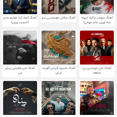
آهنگ سهراب پاکزاد ایرونه
آهنگ عرفان طهماسبی بدو
آهنگ آصف آریا خوابتو دیدم
منه (ورژن جام جهانی)
(کنسرت ورژن)
آهنگ علی لهراسبی بی
آهنگ علیرضا قربانی گلوبند
آهنگ امیر عظیمی زیبای
عاطفه
ایران
من