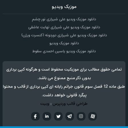
موزیک ویدیو
دانلود موزیک ویدیو علی شیرازی نور چشم
دانلود موزیک ویدیو علی شیرازی نهایت عاشقی
دانلود موزیک ویدیو علی شیرازی دوردونه (کنسرت ورژن)
دانلود موزیک ویدیو
دانلود موزیک ویدیو یاسین احمدی سقوط
تمامی حقوق مطالب برای موزیکیت محفوظ است و هرگونه کپی برداری
بدون ذکر منبع ممنوع می باشد.
طبق ماده 12 فصل سوم قانون جرائم رایانه ای کپی برداری از قالب و محتوا
پیگرد قانونی خواهد داشت.
طراحی قالب وردپرس
:
وبیت
آپارات
تلگرام
تويتر
اینستاگرام
لینکدین
فيسب