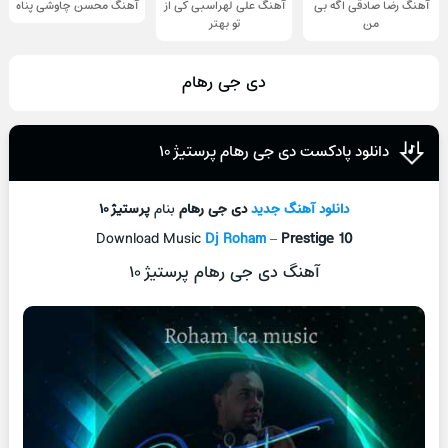
آهنگ رضا صادقی اگه بی
آهنگ علی لهراسبی کی از
آهنگ محسن چاوشی پناه
من
تو ‌بهتر
دی جی رهام
دانلود پادکست دی جی رهام پرستیژ ۱۰
دانلود آهنگ جدید
دی جی رهام
بنام
پرستیژ ۱۰
Download Music
Dj Roham
–
Prestige 10
آهنگ دی جی رهام پرستیژ ۱۰