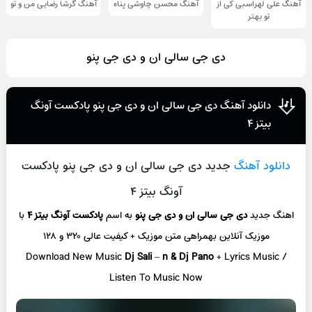
آهنگ علی لهراسبی کی از
آهنگ محسن چاوشی پناه
آهنگ گرشا رضایی من و تو
تو ‌بهتر
دی جی سالی ان و دی جی پنو
دانلود آهنگ دی جی سالی ان و دی جی پنو پادکست آونگ
بیتز ۴
دانلود آهنگ
جدید دی جی سالی ان و دی جی پنو پادکست
آونگ بیتز ۴
اهنگ جدید
دی جی سالی ان و دی جی پنو
به اسم
پادکست آونگ بیتز ۴
با
موزیک آنلاین
بهمراهی متن موزیک + کیفیت عالی ۳۲۰ و ۱۲۸
Download New Music
Dj Sali
–
n & Dj Pano
+ L
yrics Music /
Listen To Music Now