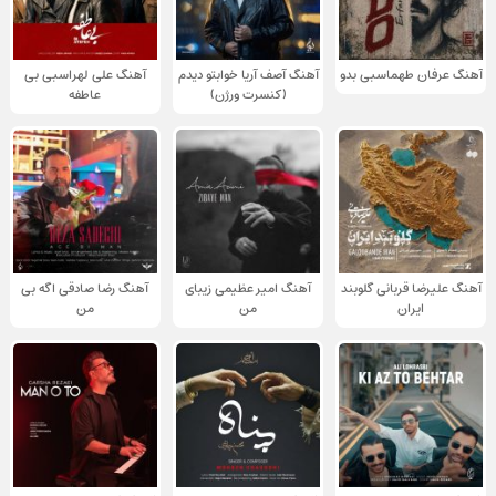
آهنگ عرفان طهماسبی بدو
آهنگ آصف آریا خوابتو دیدم
آهنگ علی لهراسبی بی
(کنسرت ورژن)
عاطفه
آهنگ علیرضا قربانی گلوبند
آهنگ امیر عظیمی زیبای
آهنگ رضا صادقی اگه بی
ایران
من
من