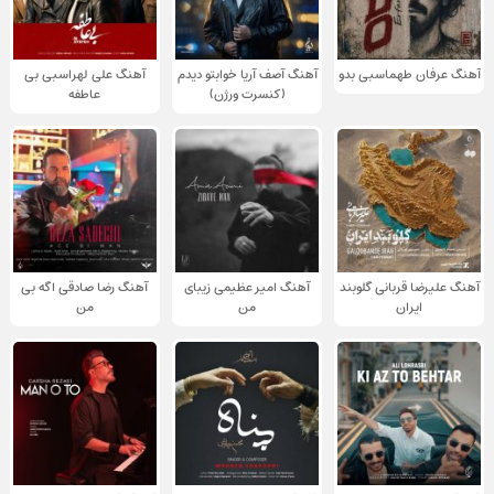
آهنگ عرفان طهماسبی بدو
آهنگ آصف آریا خوابتو دیدم
آهنگ علی لهراسبی بی
(کنسرت ورژن)
عاطفه
آهنگ علیرضا قربانی گلوبند
آهنگ امیر عظیمی زیبای
آهنگ رضا صادقی اگه بی
ایران
من
من