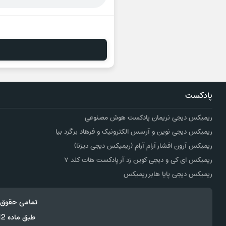
پادکست
ریمیکس دیجی نریمان پادکست هوش مصنوعی
ریمیکس دیجی نوین و آرسس الکترونیک و فرهاد برگرد بیا
ریمیکس آرون افشار آرام آرام (ریمیکس دیجی دیزنا)
ریمیکس ای کی و دیجی کوین زد آر پادکست هات کلد ۷
ریمیکس دیجی پایا هابر ریمیکس
تمامی حقوق 
طبق ماده 12 فصل سوم قانون جرائم رایانه ای کپی برداری از قالب و محتوا پیگرد قانونی خواهد داشت.