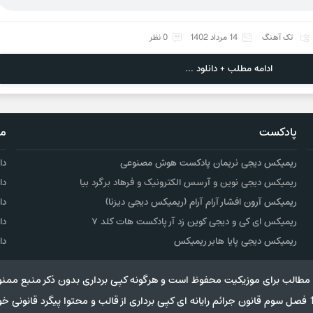
تک آهنگ
14 مرداد 1402
0 نظر
ادامه مطلب + دانلود ...
پادکست
مو
ریمیکس دیجی نریمان پادکست هوش مصنوعی
دا
ریمیکس دیجی نوین و آرسس الکترونیک و فرهاد برگرد بیا
دا
ریمیکس آرون افشار آرام آرام (ریمیکس دیجی دیزنا)
دا
ریمیکس ای کی و دیجی کوین زد آر پادکست هات کلد ۷
دا
ریمیکس دیجی پایا هابر ریمیکس
دا
مطالب برای موزیکیت محفوظ است و هرگونه کپی برداری بدون ذکر منبع ممنو