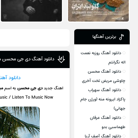
برترین آهنگها
دانلود آهنگ روزبه نعمت
دانلود آهنگ دی جی محسن میک
اله نگرانتم
دانلود آهنگ محسن
دانلود آهن
چاوشی مریض تخت آخری
اهنگ جدید
دی جی محسن
به اسم
می
دانلود آهنگ سهراب
usic / Listen To Music Now
پاکزاد ایرونه منه (ورژن جام
جهانی)
دانلود آهنگ عرفان
طهماسبی بدو
دانلود آهنگ آصف آریا