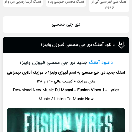
آهنگ علی لهراسبی کی از
آهنگ محسن چاوشی پناه
آهنگ گرشا رضایی من و تو
تو ‌بهتر
دی جی ممسی
دانلود آهنگ دی جی ممسی فیوژن وایبز ۱
دانلود آهنگ
جدید دی جی ممسی فیوژن وایبز ۱
اهنگ جدید
دی جی ممسی
به اسم
فیوژن وایبز ۱
با موزیک آنلاین
بهمراهی
متن موزیک + کیفیت عالی ۳۲۰ و ۱۲۸
Download New Music
DJ Mamsi
–
Fusion Vibes 1
+ L
yrics
Music / Listen To Music Now