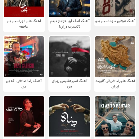
آهنگ عرفان طهماسبی بدو
آهنگ آصف آریا خوابتو دیدم
آهنگ علی لهراسبی بی
(کنسرت ورژن)
عاطفه
آهنگ علیرضا قربانی گلوبند
آهنگ امیر عظیمی زیبای
آهنگ رضا صادقی اگه بی
ایران
من
من