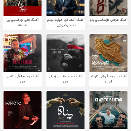
آهنگ عرفان طهماسبی بدو
آهنگ آصف آریا خوابتو دیدم
آهنگ علی لهراسبی بی
(کنسرت ورژن)
عاطفه
آهنگ علیرضا قربانی گلوبند
آهنگ امیر عظیمی زیبای
آهنگ رضا صادقی اگه بی
ایران
من
من