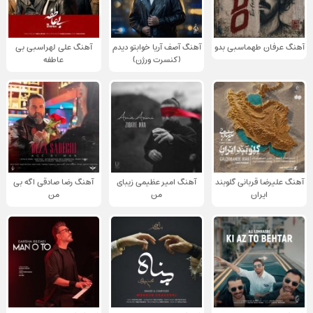
آهنگ عرفان طهماسبی بدو
آهنگ آصف آریا خوابتو دیدم
آهنگ علی لهراسبی بی
(کنسرت ورژن)
عاطفه
آهنگ علیرضا قربانی گلوبند
آهنگ امیر عظیمی زیبای
آهنگ رضا صادقی اگه بی
ایران
من
من