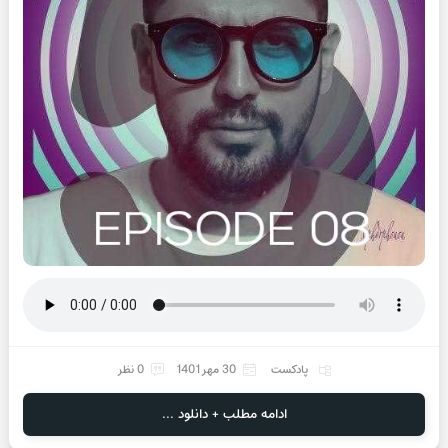
پادکست
30 مهر 1401
0 نظر
ادامه مطلب + دانلود ...