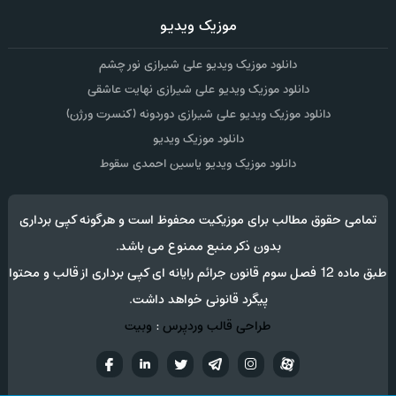
موزیک ویدیو
دانلود موزیک ویدیو علی شیرازی نور چشم
دانلود موزیک ویدیو علی شیرازی نهایت عاشقی
دانلود موزیک ویدیو علی شیرازی دوردونه (کنسرت ورژن)
دانلود موزیک ویدیو
دانلود موزیک ویدیو یاسین احمدی سقوط
تمامی حقوق مطالب برای موزیکیت محفوظ است و هرگونه کپی برداری
بدون ذکر منبع ممنوع می باشد.
طبق ماده 12 فصل سوم قانون جرائم رایانه ای کپی برداری از قالب و محتوا
پیگرد قانونی خواهد داشت.
طراحی قالب وردپرس
:
وبیت
آپارات
تلگرام
تويتر
اینستاگرام
لینکدین
فيسب