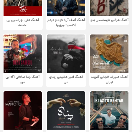
آهنگ عرفان طهماسبی بدو
آهنگ آصف آریا خوابتو دیدم
آهنگ علی لهراسبی بی
(کنسرت ورژن)
عاطفه
آهنگ علیرضا قربانی گلوبند
آهنگ امیر عظیمی زیبای
آهنگ رضا صادقی اگه بی
ایران
من
من