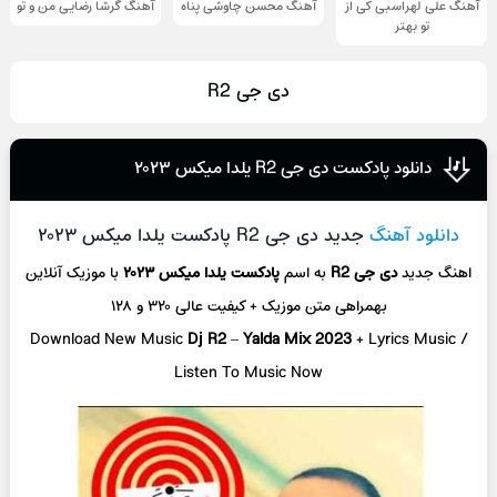
آهنگ علی لهراسبی کی از
آهنگ محسن چاوشی پناه
آهنگ گرشا رضایی من و تو
تو ‌بهتر
دی جی R2
دانلود پادکست دی جی R2 یلدا میکس ۲۰۲۳
دانلود آهنگ
جدید دی جی R2 پادکست یلدا میکس ۲۰۲۳
اهنگ جدید
دی جی R2
به اسم
پادکست یلدا میکس ۲۰۲۳
با موزیک آنلاین
بهمراهی متن موزیک + کیفیت عالی ۳۲۰ و ۱۲۸
Download New Music
Dj R2
–
Yalda Mix 2023
+ Lyrics Music /
Listen To Music Now