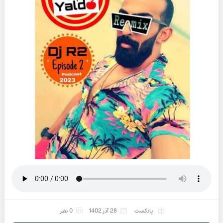
پادکست
28 آذر 1402
0 نظر