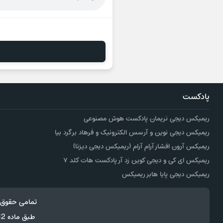
پادکست
ریمیکس دیجی نریمان پادکست هوش مصنوعی
ریمیکس دیجی نوین و آرسس الکترونیک و فرهاد برگرد بیا
ریمیکس آرون افشار آرام آرام (ریمیکس دیجی دیزنا)
ریمیکس ای کی و دیجی کوین زد آر پادکست هات کلد ۷
ریمیکس دیجی پایا هابر ریمیکس
تمامی حقوق 
طبق ماده 12 فصل سوم قانون جرائم رایانه ای کپی برداری از قالب و محتوا پیگرد قانونی خواهد داشت.