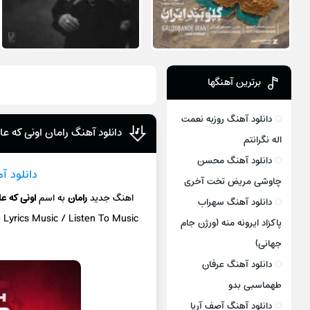
برترین آهنگها
دانلود آهنگ روزبه نعمت
دانلود آهنگ رامان اونی که 
اله نگرانتم
دانلود آهنگ محسن
دانلود آ
چاوشی مریض تخت آخری
اهنگ جدید
رامان
به اسم
اونی که 
دانلود آهنگ سهراب
+ L
yrics Music / Listen To Music
پاکزاد ایرونه منه (ورژن جام
جهانی)
دانلود آهنگ عرفان
طهماسبی بدو
دانلود آهنگ آصف آریا