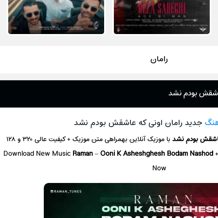
رامان
عاشقش بودم نشد
هنگ
جدید رامان اونی که عاشقش بودم نشد
عاشقش بودم نشد
با موزیک آنلاین
بهمراهی متن موزیک + کیفیت عالی ۳۲۰ و ۱۲۸
Download New Music
Raman
–
Ooni K Asheshghesh Bodam Nashod
Now