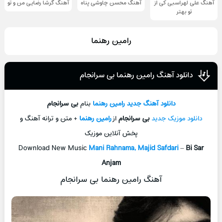
آهنگ علی لهراسبی کی از
آهنگ محسن چاوشی پناه
آهنگ گرشا رضایی من و تو
تو ‌بهتر
رامین رهنما
دانلود آهنگ رامین رهنما بی سرانجام
دانلود آهنگ جديد
رامین رهنما
بنام
بی سرانجام
دانلود موزیک جديد
بی سرانجام
از
رامین رهنما
+ متن و ترانه آهنگ و
پخش آنلاين موزيک
Download New Music
Mani Rahnama, Majid Safdari
–
Bi Sar
Anjam
آهنگ رامین رهنما بی سرانجام