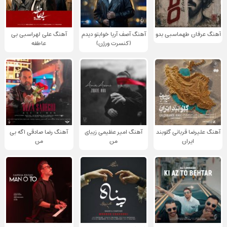
آهنگ عرفان طهماسبی بدو
آهنگ آصف آریا خوابتو دیدم
آهنگ علی لهراسبی بی
(کنسرت ورژن)
عاطفه
آهنگ علیرضا قربانی گلوبند
آهنگ امیر عظیمی زیبای
آهنگ رضا صادقی اگه بی
ایران
من
من