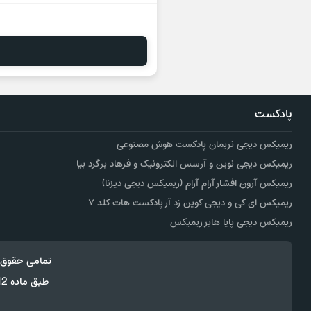
پادکست
ریمیکس دیجی نریمان پادکست هوش مصنوعی
ریمیکس دیجی نوین و آرسس الکترونیک و فرهاد برگرد بیا
ریمیکس آرون افشار آرام آرام (ریمیکس دیجی دیزنا)
ریمیکس ای کی و دیجی کوین زد آر پادکست هات کلد ۷
ریمیکس دیجی پایا هابر ریمیکس
تمامی حقوق 
طبق ماده 12 فصل سوم قانون جرائم رایانه ای کپی برداری از قالب و محتوا پیگرد قانونی خواهد داشت.