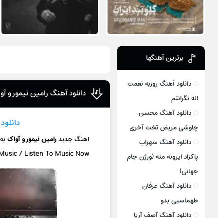
برترین آهنگها
دانلود آهنگ روزبه نعمت
دانلود آهنگ رامین نیمور و 
اله نگرانتم
دانلود آهنگ محسن
دانلود
چاوشی مریض تخت آخری
اهنگ جدید
رامین نیمور و آواک
به
دانلود آهنگ سهراب
 Music / Listen To Music Now
پاکزاد ایرونه منه (ورژن جام
جهانی)
دانلود آهنگ عرفان
طهماسبی بدو
دانلود آهنگ آصف آریا