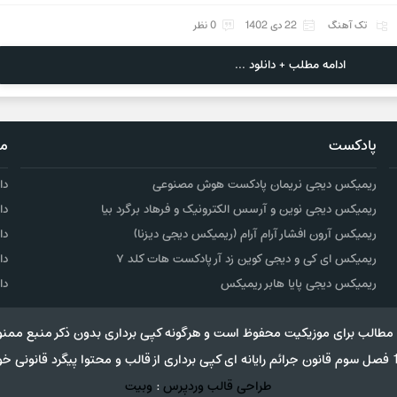
تک آهنگ
22 دی 1402
0 نظر
ادامه مطلب + دانلود ...
پادکست
مو
ریمیکس دیجی نریمان پادکست هوش مصنوعی
دا
ریمیکس دیجی نوین و آرسس الکترونیک و فرهاد برگرد بیا
دا
ریمیکس آرون افشار آرام آرام (ریمیکس دیجی دیزنا)
دا
ریمیکس ای کی و دیجی کوین زد آر پادکست هات کلد ۷
دا
ریمیکس دیجی پایا هابر ریمیکس
دا
مطالب برای موزیکیت محفوظ است و هرگونه کپی برداری بدون ذکر منبع ممنو
طراحی قالب وردپرس
:
وبیت