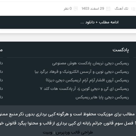
تک آهنگ
29 اسفند 1403
0 نظر
ادامه مطلب + دانلود ...
پادکست
مو
ریمیکس دیجی نریمان پادکست هوش مصنوعی
دا
ریمیکس دیجی نوین و آرسس الکترونیک و فرهاد برگرد بیا
دا
ریمیکس آرون افشار آرام آرام (ریمیکس دیجی دیزنا)
دا
ریمیکس ای کی و دیجی کوین زد آر پادکست هات کلد ۷
دا
ریمیکس دیجی پایا هابر ریمیکس
دا
مطالب برای موزیکیت محفوظ است و هرگونه کپی برداری بدون ذکر منبع ممنو
طراحی قالب وردپرس
:
وبیت