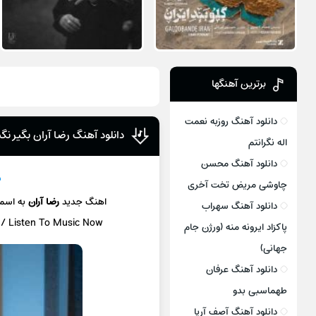
برترین آهنگها
دانلود آهنگ روزبه نعمت
دانلود آهنگ رضا آران بگیر نگی
اله نگرانتم
دانلود آهنگ محسن
د
چاوشی مریض تخت آخری
اهنگ جدید
رضا آران
به اسم
دانلود آهنگ سهراب
 / Listen To Music Now
پاکزاد ایرونه منه (ورژن جام
جهانی)
دانلود آهنگ عرفان
طهماسبی بدو
دانلود آهنگ آصف آریا