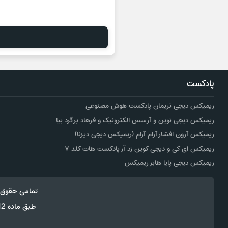
پادکست
ریمیکس دیجی نریمان پادکست هوش مصنوعی
ریمیکس دیجی نوین و آرسس الکترونیک و فرهاد برگرد بیا
ریمیکس آرون افشار آرام آرام (ریمیکس دیجی دیزنا)
ریمیکس ای کی و دیجی کوین زد آر پادکست هات کلد ۷
ریمیکس دیجی پایا هابر ریمیکس
تمامی حقوق 
طبق ماده 12 فصل سوم قانون جرائم رایانه ای کپی برداری از قالب و محتوا پیگرد قانونی خواهد داشت.