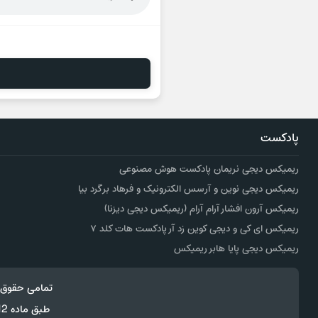
پادکست
ریمیکس دیجی نریمان پادکست هوش مصنوعی
ریمیکس دیجی نوین و آرسس الکترونیک و فرهاد برگرد بیا
ریمیکس آرون افشار آرام آرام (ریمیکس دیجی دیزنا)
ریمیکس ای کی و دیجی کوین زد آر پادکست هات کلد ۷
ریمیکس دیجی پایا هابر ریمیکس
تمامی حقوق 
طبق ماده 12 فصل سوم قانون جرائم رایانه ای کپی برداری از قالب و محتوا پیگرد قانونی خواهد داشت.