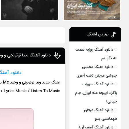
برترین آهنگها
دانلود آهنگ روزبه نعمت
دانلود آهنگ رضا توتونچی و وحید Mc این دل 
اله نگرانتم
دانلود آهنگ محسن
دانلود آهنگ
چاوشی مریض تخت آخری
اهنگ جدید
رضا توتونچی و وحید Mc
ب
دانلود آهنگ سهراب
n
+ L
yrics Music / Listen To Music
پاکزاد ایرونه منه (ورژن جام
جهانی)
دانلود آهنگ عرفان
طهماسبی بدو
دانلود آهنگ آصف آریا