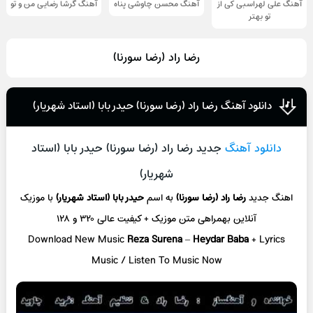
آهنگ علی لهراسبی کی از
آهنگ محسن چاوشی پناه
آهنگ گرشا رضایی من و تو
تو ‌بهتر
رضا راد (رضا سورنا)
دانلود آهنگ رضا راد (رضا سورنا) حیدر بابا (استاد شهریار)
دانلود آهنگ
جدید رضا راد (رضا سورنا) حیدر بابا (استاد
شهریار)
اهنگ جدید
رضا راد (رضا سورنا)
به اسم
حیدر بابا (استاد شهریار)
با موزیک
آنلاین
بهمراهی متن موزیک + کیفیت عالی ۳۲۰ و ۱۲۸
Download New Music
Reza Surena
–
Heydar Baba
+ L
yrics
Music / Listen To Music Now