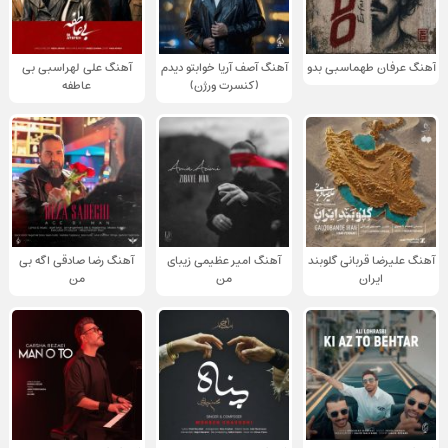
آهنگ عرفان طهماسبی بدو
آهنگ آصف آریا خوابتو دیدم
آهنگ علی لهراسبی بی
(کنسرت ورژن)
عاطفه
آهنگ علیرضا قربانی گلوبند
آهنگ امیر عظیمی زیبای
آهنگ رضا صادقی اگه بی
ایران
من
من