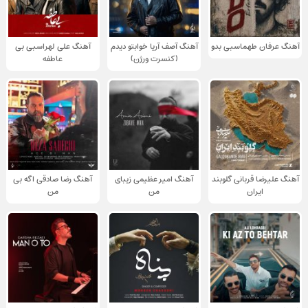
آهنگ عرفان طهماسبی بدو
آهنگ آصف آریا خوابتو دیدم
آهنگ علی لهراسبی بی
(کنسرت ورژن)
عاطفه
آهنگ علیرضا قربانی گلوبند
آهنگ امیر عظیمی زیبای
آهنگ رضا صادقی اگه بی
ایران
من
من