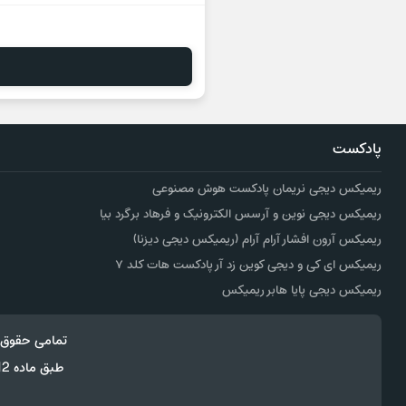
پادکست
ریمیکس دیجی نریمان پادکست هوش مصنوعی
ریمیکس دیجی نوین و آرسس الکترونیک و فرهاد برگرد بیا
ریمیکس آرون افشار آرام آرام (ریمیکس دیجی دیزنا)
ریمیکس ای کی و دیجی کوین زد آر پادکست هات کلد ۷
ریمیکس دیجی پایا هابر ریمیکس
تمامی حقوق 
طبق ماده 12 فصل سوم قانون جرائم رایانه ای کپی برداری از قالب و محتوا پیگرد قانونی خواهد داشت.