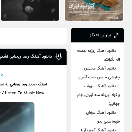
برترین آهنگها
دانلود آهنگ روزبه نعمت
دانلود آهنگ رضا ریحانی اشتب
اله نگرانتم
دانلود آهنگ محسن
دا
چاوشی مریض تخت آخری
اهنگ جدید
رضا ریحانی
به اس
دانلود آهنگ سهراب
c / Listen To Music Now
پاکزاد ایرونه منه (ورژن جام
جهانی)
دانلود آهنگ عرفان
طهماسبی بدو
دانلود آهنگ آصف آریا