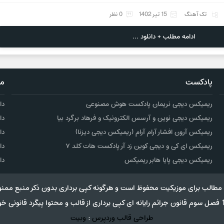
تک آهنگ
15 تیر 1402
0 نظر
ادامه مطلب + دانلود ...
پادکست
مو
ریمیکس دیجی نریمان پادکست هوش مصنوعی
دا
ریمیکس دیجی نوین و آرسس الکترونیک و فرهاد برگرد بیا
دا
ریمیکس آرون افشار آرام آرام (ریمیکس دیجی دیزنا)
دا
ریمیکس ای کی و دیجی کوین زد آر پادکست هات کلد ۷
دا
ریمیکس دیجی پایا هابر ریمیکس
دا
مطالب برای موزیکیت محفوظ است و هرگونه کپی برداری بدون ذکر منبع ممنو
طراحی قالب وردپرس
:
وبیت