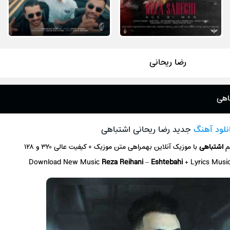
رضا ریحانی
اهی
نلود آهنگ
جدید رضا ریحانی اشتباهی
م
اشتباهی
با موزیک آنلاین
بهمراهی متن موزیک + کیفیت عالی ۳۲۰ و ۱۲۸
Download New Music
Reza Reihani
–
Eshtebahi
+ L
yrics Musi