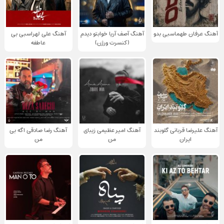
آهنگ عرفان طهماسبی بدو
آهنگ آصف آریا خوابتو دیدم
آهنگ علی لهراسبی بی
(کنسرت ورژن)
عاطفه
آهنگ علیرضا قربانی گلوبند
آهنگ امیر عظیمی زیبای
آهنگ رضا صادقی اگه بی
ایران
من
من