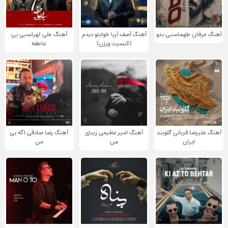
آهنگ عرفان طهماسبی بدو
آهنگ آصف آریا خوابتو دیدم
آهنگ علی لهراسبی بی
(کنسرت ورژن)
عاطفه
آهنگ علیرضا قربانی گلوبند
آهنگ امیر عظیمی زیبای
آهنگ رضا صادقی اگه بی
ایران
من
من