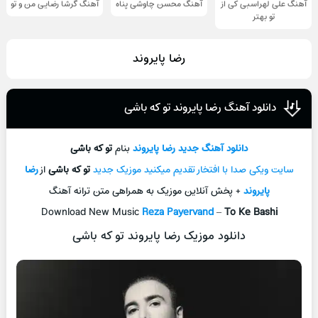
آهنگ علی لهراسبی کی از
آهنگ محسن چاوشی پناه
آهنگ گرشا رضایی من و تو
تو ‌بهتر
رضا پایروند
دانلود آهنگ رضا پایروند تو که باشی
دانلود آهنگ جديد
رضا پایروند
بنام
تو که باشی
سایت ویکی صدا با افتخار تقدیم میکنید موزیک جدید
تو که باشی
از
رضا
پایروند
+ پخش آنلاین موزیک به همراهی متن ترانه آهنگ
Download New Music
Reza Payervand
–
To Ke Bashi
دانلود موزیک رضا پایروند تو که باشی