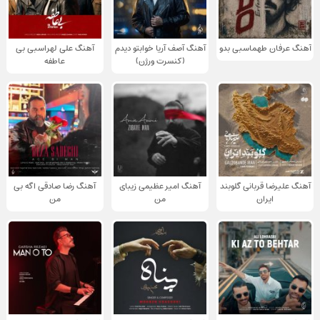
آهنگ عرفان طهماسبی بدو
آهنگ آصف آریا خوابتو دیدم
آهنگ علی لهراسبی بی
(کنسرت ورژن)
عاطفه
آهنگ علیرضا قربانی گلوبند
آهنگ امیر عظیمی زیبای
آهنگ رضا صادقی اگه بی
ایران
من
من