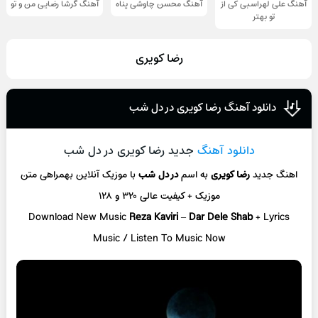
آهنگ علی لهراسبی کی از
آهنگ محسن چاوشی پناه
آهنگ گرشا رضایی من و تو
تو ‌بهتر
رضا کویری
دانلود آهنگ رضا کویری در دل شب
دانلود آهنگ
جدید رضا کویری در دل شب
اهنگ جدید
رضا کویری
به اسم
در دل شب
با موزیک آنلاین
بهمراهی متن
موزیک + کیفیت عالی ۳۲۰ و ۱۲۸
Download New Music
Reza Kaviri
–
Dar Dele Shab
+ L
yrics
Music / Listen To Music Now