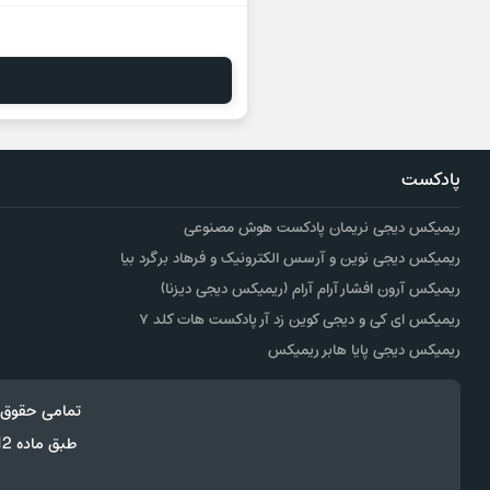
پادکست
ریمیکس دیجی نریمان پادکست هوش مصنوعی
ریمیکس دیجی نوین و آرسس الکترونیک و فرهاد برگرد بیا
ریمیکس آرون افشار آرام آرام (ریمیکس دیجی دیزنا)
ریمیکس ای کی و دیجی کوین زد آر پادکست هات کلد ۷
ریمیکس دیجی پایا هابر ریمیکس
تمامی حقوق 
طبق ماده 12 فصل سوم قانون جرائم رایانه ای کپی برداری از قالب و محتوا پیگرد قانونی خواهد داشت.