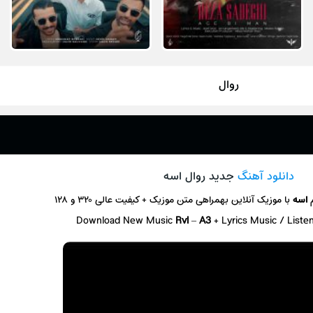
روال
دانلود آهنگ
جدید روال اسه
م
اسه
با موزیک آنلاین
بهمراهی متن موزیک + کیفیت عالی ۳۲۰ و ۱۲۸
Download New Music
Rvl
–
A3
+ L
yrics Music / List