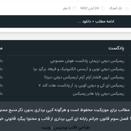
تک آهنگ
24 آبان 1402
0 نظر
ادامه مطلب + دانلود ...
پادکست
مو
ریمیکس دیجی نریمان پادکست هوش مصنوعی
دا
ریمیکس دیجی نوین و آرسس الکترونیک و فرهاد برگرد بیا
دا
ریمیکس آرون افشار آرام آرام (ریمیکس دیجی دیزنا)
دا
ریمیکس ای کی و دیجی کوین زد آر پادکست هات کلد ۷
دا
ریمیکس دیجی پایا هابر ریمیکس
دا
مطالب برای موزیکیت محفوظ است و هرگونه کپی برداری بدون ذکر منبع ممنو
طراحی قالب وردپرس
:
وبیت