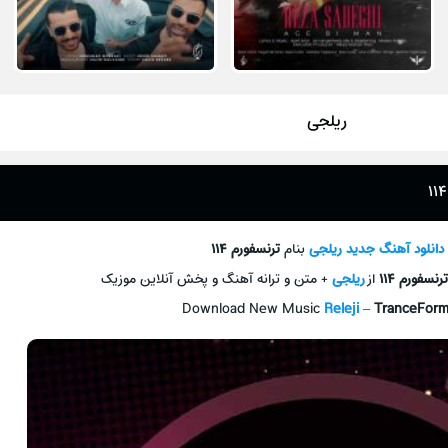
ریلجی
دانلود آهنگ جدید
ریلجی
بنام
ترنسفورم ۱۱۴
ترنسفورم ۱۱۴
از
ریلجی
+ متن و ترانه آهنگ و پخش آنلاین موزیک
Download New Music
Releji
–
TranceForm