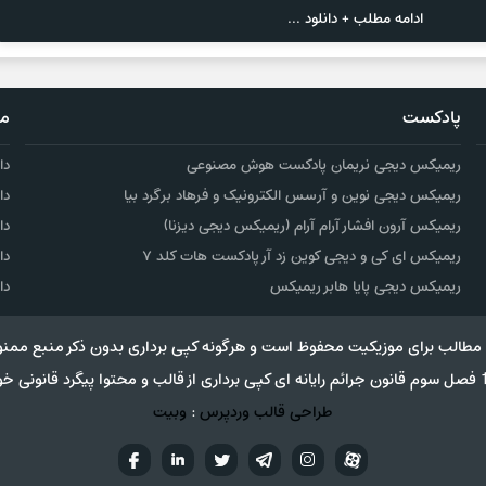
ادامه مطلب + دانلود ...
پادکست
مو
ریمیکس دیجی نریمان پادکست هوش مصنوعی
دا
ریمیکس دیجی نوین و آرسس الکترونیک و فرهاد برگرد بیا
دا
ریمیکس آرون افشار آرام آرام (ریمیکس دیجی دیزنا)
دا
ریمیکس ای کی و دیجی کوین زد آر پادکست هات کلد ۷
دا
ریمیکس دیجی پایا هابر ریمیکس
دا
مطالب برای موزیکیت محفوظ است و هرگونه کپی برداری بدون ذکر منبع ممنو
طراحی قالب وردپرس
:
وبیت
آپارات
تلگرام
تويتر
اینستاگرام
لینکدین
فيسب