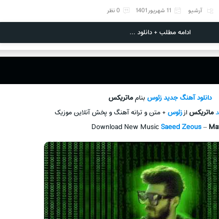
آرشیو
11 شهریور 1401
0 نظر
ادامه مطلب + دانلود ...
دانلود آهنگ جدید
زئوس
بنام
ماتریکس
د
ماتریکس
از
زئوس
+ متن و ترانه آهنگ و پخش آنلاین موزیک
Download New Music
Saeed Zeous
–
Mat