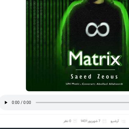
آرشیو
7 شهریور 1401
0 نظر