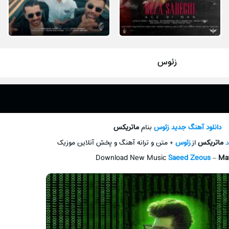
زئوس
دانلود آهنگ جدید
زئوس
بنام
ماتریکس
د
ماتریکس
از
زئوس
+ متن و ترانه آهنگ و پخش آنلاین موزیک
Download New Music
Saeed Zeous
–
Mat