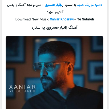
دانلود موزیک جديد
یه ستاره
از
زانیار خسروی
+ متن و ترانه آهنگ و پخش
آنلاين موزيک
Download New Music
Xaniar Khosravi
–
Ye Setareh
آهنگ زانیار خسروی یه ستاره