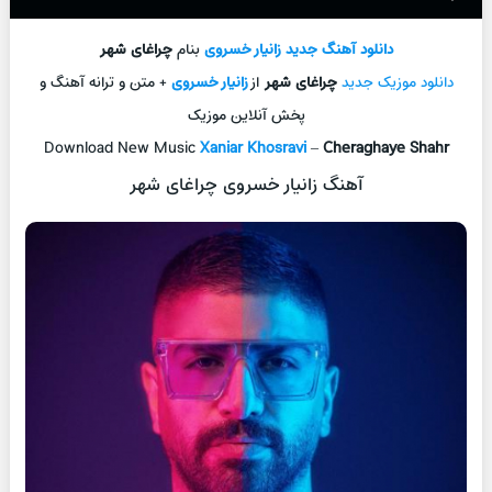
دانلود آهنگ جديد
زانیار خسروی
بنام
چراغای شهر
دانلود موزیک جديد
چراغای شهر
از
زانیار خسروی
+ متن و ترانه آهنگ و
پخش آنلاين موزيک
Download New Music
Xaniar Khosravi
–
Cheraghaye Shahr
آهنگ زانیار خسروی چراغای شهر