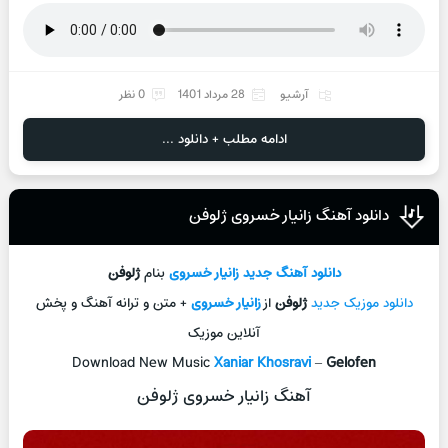
آرشیو
28 مرداد 1401
0 نظر
ادامه مطلب + دانلود ...
دانلود آهنگ زانیار خسروی ژلوفن
دانلود آهنگ جديد
زانیار خسروی
بنام
ژلوفن
دانلود موزیک جديد
ژلوفن
از
زانیار خسروی
+ متن و ترانه آهنگ و پخش
آنلاين موزيک
Download New Music
Xaniar Khosravi
–
Gelofen
آهنگ زانیار خسروی ژلوفن