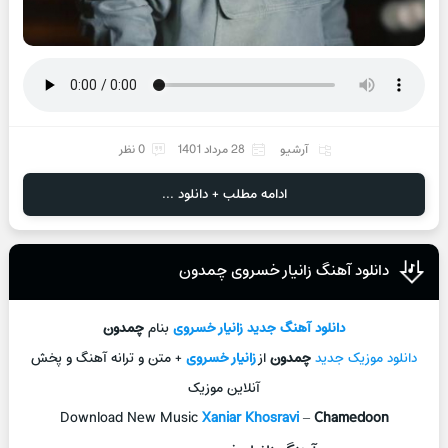
آرشیو
28 مرداد 1401
0 نظر
ادامه مطلب + دانلود ...
دانلود آهنگ زانیار خسروی چمدون
دانلود آهنگ جديد
زانیار خسروی
بنام
چمدون
دانلود موزیک جديد
چمدون
از
زانیار خسروی
+ متن و ترانه آهنگ و پخش
آنلاين موزيک
Download New Music
Xaniar Khosravi
–
Chamedoon