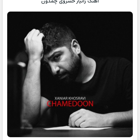
آهنگ زانیار خسروی چمدون