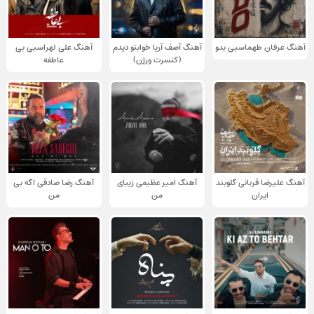
آهنگ عرفان طهماسبی بدو
آهنگ آصف آریا خوابتو دیدم
آهنگ علی لهراسبی بی
(کنسرت ورژن)
عاطفه
آهنگ علیرضا قربانی گلوبند
آهنگ امیر عظیمی زیبای
آهنگ رضا صادقی اگه بی
ایران
من
من