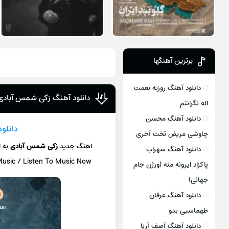
برترین آهنگها
دانلود آهنگ روزبه نعمت
دانلود آهنگ زکی شمس آبادی
اله نگرانتم
دانلود آهنگ محسن
دانلو
چاوشی مریض تخت آخری
اهنگ جدید
زکی شمس آبادی
به 
دانلود آهنگ سهراب
Music / Listen To Music Now
پاکزاد ایرونه منه (ورژن جام
جهانی)
دانلود آهنگ عرفان
طهماسبی بدو
دانلود آهنگ آصف آریا