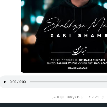
تک آهنگ
18 آذر 1402
0 نظر