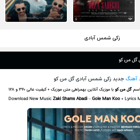
زکی شمس آبادی
 گل من کو
د آهنگ
جدید زکی شمس آبادی گل من کو
اسم
گل من کو
با موزیک آنلاین
بهمراهی متن موزیک + کیفیت عالی ۳۲۰ و ۱۲۸
Download New Music
Zaki Shams Abadi
–
Gole Man Koo
+ L
yrics 