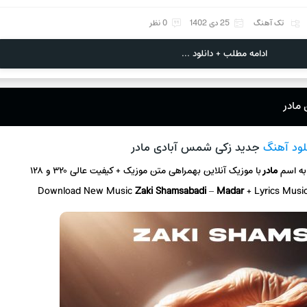
تک آهنگ
25 دی 1402
0 نظر
ادامه مطلب + دانلود ...
 مادر
لود آهنگ
جدید زکی شمس آبادی مادر
به اسم
مادر
با موزیک آنلاین
بهمراهی متن موزیک + کیفیت عالی ۳۲۰ و ۱۲۸
Download New Music
Zaki Shamsabadi
–
Madar
+ L
yrics Musi