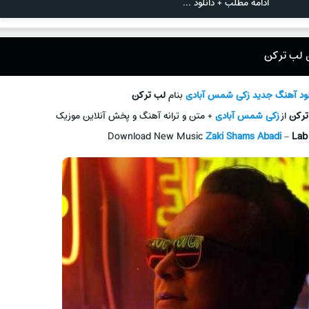
ادامه مطلب + دانلود ...
 لب تر کن
لود آهنگ جديد
زکی شمس آبادی
بنام
لب تر کن
ر کن
از
زکی شمس آبادی
+ متن و ترانه آهنگ و پخش آنلاين موزيک
Download New Music
Zaki Shams Abadi
–
Lab