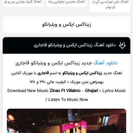
آهنگ علی لهراسبی کی از
آهنگ محسن چاوشی پناه
آهنگ گرشا رضایی من و تو
تو ‌بهتر
زیناکس ایکس و ویلیانکو
دانلود آهنگ زیناکس ایکس و ویلیانکو قاجاری
دانلود آهنگ
جدید زیناکس ایکس و ویلیانکو قاجاری
اهنگ جدید
زیناکس ایکس و ویلیانکو
به اسم
قاجاری
با موزیک آنلاین
بهمراهی متن موزیک + کیفیت عالی ۳۲۰ و ۱۲۸
Download New Music
Zinax Ft Viliakno
–
Ghajari
+ L
yrics Music
/ Listen To Music Now