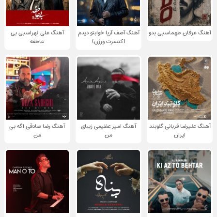
آهنگ عرفان طهماسبی بدو
آهنگ آصف آریا خوابتو دیدم
آهنگ علی لهراسبی بی
(کنسرت ورژن)
عاطفه
آهنگ علیرضا قربانی گلوبند
آهنگ امیر عظیمی زیبای
آهنگ رضا صادقی اگه بی
ایران
من
من