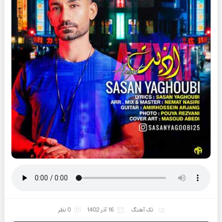
تک آهنگ
16 آذر 1402
0 نظر