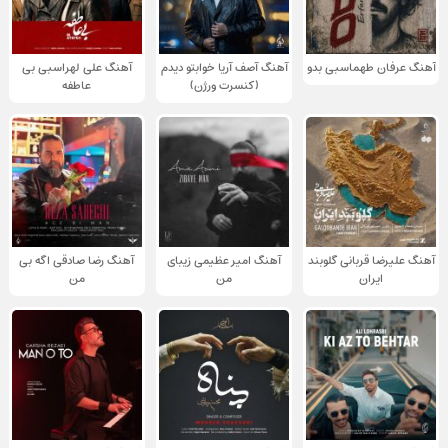
آهنگ عرفان طهماسبی بدو
آهنگ آصف آریا خوابتو دیدم
آهنگ علی لهراسبی بی
(کنسرت ورژن)
عاطفه
آهنگ علیرضا قربانی گلوبند
آهنگ امیر عظیمی زیبای
آهنگ رضا صادقی اگه بی
ایران
من
من