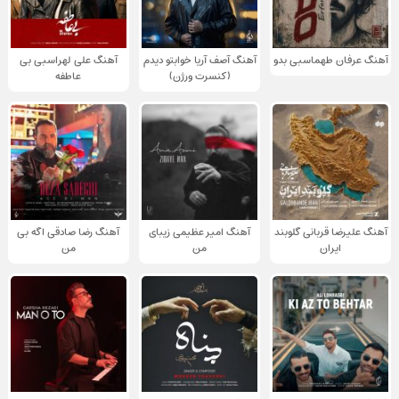
آهنگ عرفان طهماسبی بدو
آهنگ آصف آریا خوابتو دیدم
آهنگ علی لهراسبی بی
(کنسرت ورژن)
عاطفه
آهنگ علیرضا قربانی گلوبند
آهنگ امیر عظیمی زیبای
آهنگ رضا صادقی اگه بی
ایران
من
من