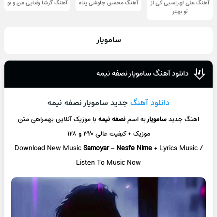
آهنگ علی لهراسبی کی از
آهنگ محسن چاوشی پناه
آهنگ گرشا رضایی من و تو
تو ‌بهتر
سامویار
دانلود آهنگ سامویار نصفه نیمه
دانلود آهنگ
جدید سامویار نصفه نیمه
اهنگ جدید
سامویار
به اسم
نصفه نیمه
با موزیک آنلاین
بهمراهی متن
موزیک + کیفیت عالی ۳۲۰ و ۱۲۸
Download New Music
Samoyar
–
Nesfe Nime
+ L
yrics Music /
Listen To Music Now