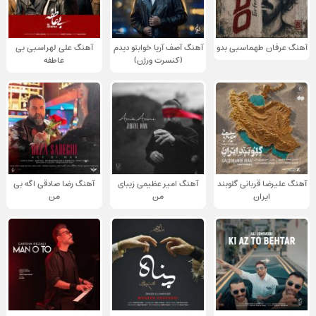
آهنگ عرفان طهماسبی بدو
آهنگ آصف آریا خوابتو دیدم
آهنگ علی لهراسبی بی
(کنسرت ورژن)
عاطفه
آهنگ علیرضا قربانی گلوبند
آهنگ امیر عظیمی زیبای
آهنگ رضا صادقی اگه بی
ایران
من
من