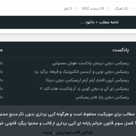
تک آهنگ
29 اسفند 1402
0 نظر
ادامه مطلب + دانلود ...
پادکست
مو
ریمیکس دیجی نریمان پادکست هوش مصنوعی
دا
ریمیکس دیجی نوین و آرسس الکترونیک و فرهاد برگرد بیا
دا
ریمیکس آرون افشار آرام آرام (ریمیکس دیجی دیزنا)
دا
ریمیکس ای کی و دیجی کوین زد آر پادکست هات کلد ۷
دا
ریمیکس دیجی پایا هابر ریمیکس
دا
مطالب برای موزیکیت محفوظ است و هرگونه کپی برداری بدون ذکر منبع ممنو
طراحی قالب وردپرس
:
وبیت