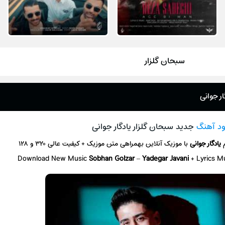
سبحان گلزار
ر جوانی
ود آهنگ
جدید سبحان گلزار یادگار جوانی
م
یادگار جوانی
با موزیک آنلاین
بهمراهی متن موزیک + کیفیت عالی ۳۲۰ و ۱۲۸
Download New Music
Sobhan Golzar
–
Yadegar Javani
+ L
yrics M