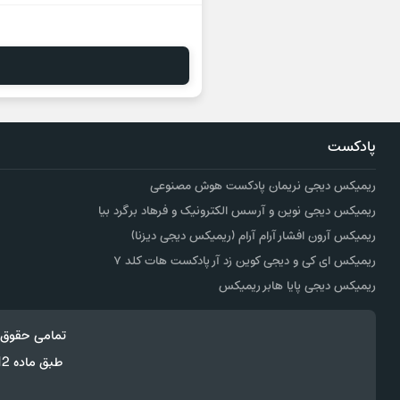
پادکست
ریمیکس دیجی نریمان پادکست هوش مصنوعی
ریمیکس دیجی نوین و آرسس الکترونیک و فرهاد برگرد بیا
ریمیکس آرون افشار آرام آرام (ریمیکس دیجی دیزنا)
ریمیکس ای کی و دیجی کوین زد آر پادکست هات کلد ۷
ریمیکس دیجی پایا هابر ریمیکس
تمامی حقوق 
طبق ماده 12 فصل سوم قانون جرائم رایانه ای کپی برداری از قالب و محتوا پیگرد قانونی خواهد داشت.