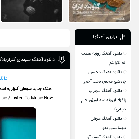
برترین آهنگها
دانلود آهنگ روزبه نعمت
دانلود آهنگ سبحان گلزار یادگا
اله نگرانتم
دانلود آهنگ محسن
دانل
چاوشی مریض تخت آخری
اهنگ جدید
سبحان گلزار
به اس
دانلود آهنگ سهراب
usic / Listen To Music Now
پاکزاد ایرونه منه (ورژن جام
جهانی)
دانلود آهنگ عرفان
طهماسبی بدو
دانلود آهنگ آصف آریا