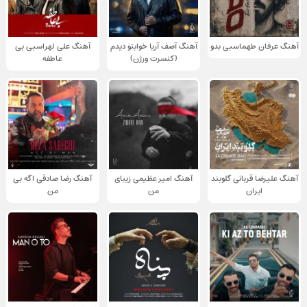
آهنگ عرفان طهماسبی بدو
آهنگ آصف آریا خوابتو دیدم
آهنگ علی لهراسبی بی
(کنسرت ورژن)
عاطفه
آهنگ علیرضا قربانی گلوبند
آهنگ امیر عظیمی زیبای
آهنگ رضا صادقی اگه بی
ایران
من
من