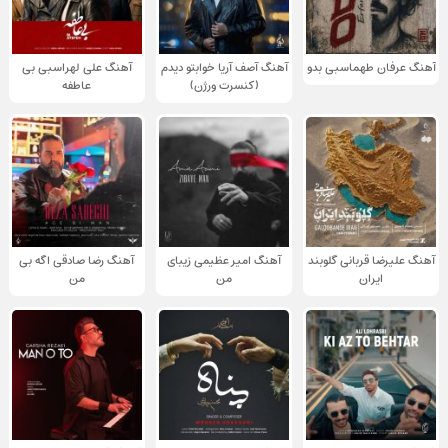
آهنگ عرفان طهماسبی بدو
آهنگ آصف آریا خوابتو دیدم
آهنگ علی لهراسبی بی
(کنسرت ورژن)
عاطفه
آهنگ علیرضا قربانی گلوبند
آهنگ امیر عظیمی زیبای
آهنگ رضا صادقی اگه بی
ایران
من
من