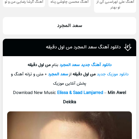
آهنگ علی لهراسبی کی از
آهنگ محسن چاوشی پناه
آهنگ گرشا رضایی من و تو
تو ‌بهتر
سعد المجرد
دانلود آهنگ سعد المجرد من اول دقیقه
دانلود آهنگ جدید
سعد المجرد
بنام
من اول دقیقه
دانلود موزیک جدید
من اول دقیقه
از
سعد المجرد
+ متن و ترانه آهنگ و
پخش آنلاین موزیک
Download New Music
Elissa & Saad Lamjarred
–
Min Awel
Dekika