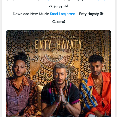
آنلاین موزیک
Download New Music
Saad Lamjarred
–
Enty Hayaty (ft.
Calema)