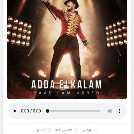
آرشیو
22 مهر 1401
0 نظر