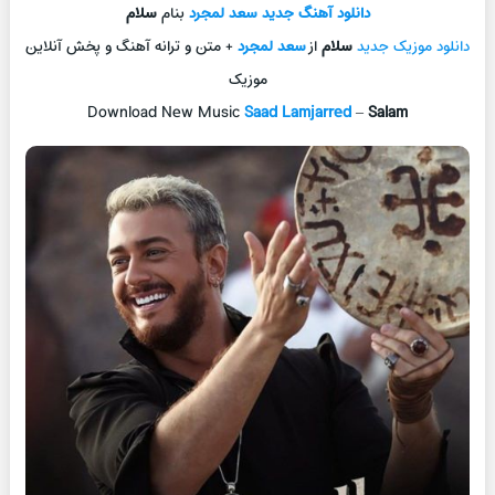
دانلود آهنگ جدید
سعد لمجرد
بنام
سلام
دانلود موزیک جدید
سلام
از
سعد لمجرد
+ متن و ترانه آهنگ و پخش آنلاین
موزیک
Download New Music
Saad Lamjarred
–
Salam