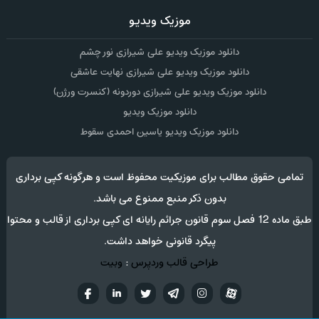
موزیک ویدیو
دانلود موزیک ویدیو علی شیرازی نور چشم
دانلود موزیک ویدیو علی شیرازی نهایت عاشقی
دانلود موزیک ویدیو علی شیرازی دوردونه (کنسرت ورژن)
دانلود موزیک ویدیو
دانلود موزیک ویدیو یاسین احمدی سقوط
تمامی حقوق مطالب برای موزیکیت محفوظ است و هرگونه کپی برداری
بدون ذکر منبع ممنوع می باشد.
طبق ماده 12 فصل سوم قانون جرائم رایانه ای کپی برداری از قالب و محتوا
پیگرد قانونی خواهد داشت.
طراحی قالب وردپرس
:
وبیت
آپارات
تلگرام
تويتر
اینستاگرام
لینکدین
فيسب