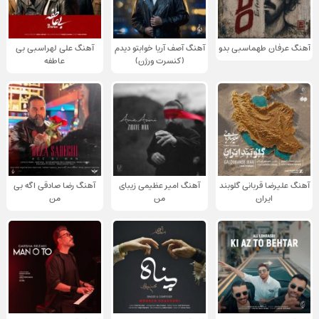
آهنگ عرفان طهماسبی بدو
آهنگ آصف آریا خوابتو دیدم
آهنگ علی لهراسبی بی
(کنسرت ورژن)
عاطفه
آهنگ علیرضا قربانی گلوبند
آهنگ امیر عظیمی زیبای
آهنگ رضا صادقی اگه بی
ایران
من
من