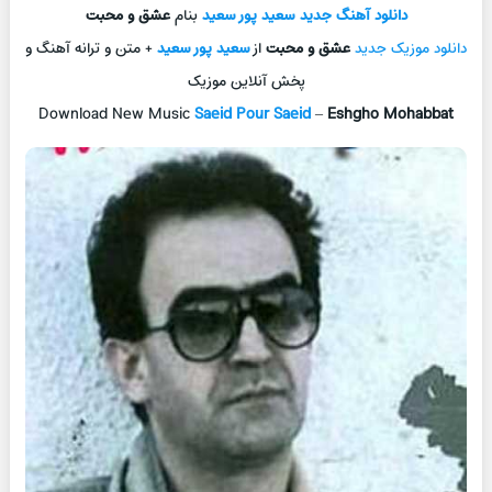
دانلود آهنگ جدید
سعید پور سعید
بنام
عشق و محبت
دانلود موزیک جدید
عشق و محبت
از
سعید پور سعید
+ متن و ترانه آهنگ و
پخش آنلاین موزیک
Download New Music
Saeid Pour Saeid
–
Eshgho Mohabbat