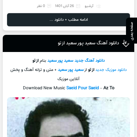
آرشیو
26 آبان 1401
0 نظر
ادامه مطلب + دانلود ...
صفحه بعدی
دانلود آهنگ سعید پور سعید از تو
دانلود آهنگ جدید
سعید پور سعید
بنام
از تو
دانلود موزیک جدید
از تو
از
سعید پور سعید
+ متن و ترانه آهنگ و پخش
آنلاین موزیک
Download New Music
Saeid Pour Saeid
–
Az To