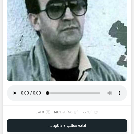
آرشیو
26 آبان 1401
0 نظر
ادامه مطلب + دانلود ...