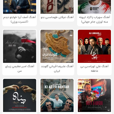
آهنگ سهراب پاکزاد ایرونه
آهنگ عرفان طهماسبی بدو
آهنگ آصف آریا خوابتو دیدم
منه (ورژن جام جهانی)
(کنسرت ورژن)
آهنگ علی لهراسبی بی
آهنگ علیرضا قربانی گلوبند
آهنگ امیر عظیمی زیبای
عاطفه
ایران
من