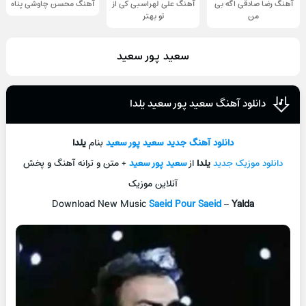
آهنگ رضا صادقی اگه بی
آهنگ علی لهراسبی کی از
آهنگ محسن چاوشی پناه
من
تو ‌بهتر
سعید پور سعید
دانلود آهنگ سعید پور سعید یلدا
دانلود آهنگ جدید
سعید پور سعید
بنام
یلدا
دانلود موزیک جدید
یلدا
از
سعید پور سعید
+ متن و ترانه آهنگ و پخش
آنلاین موزیک
Download New Music
Saeid Pour Saeid
–
Yalda