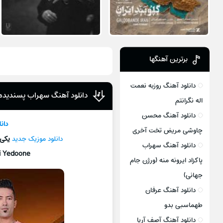
برترین آهنگها
دانلود آهنگ روزبه نعمت
دانلود آهنگ سهراب پسندیده 
اله نگرانتم
دانلود آهنگ محسن
دان
چاوشی مریض تخت آخری
دانلود موزیک جديد
یکی 
دانلود آهنگ سهراب
i Yedoone
پاکزاد ایرونه منه (ورژن جام
جهانی)
دانلود آهنگ عرفان
طهماسبی بدو
دانلود آهنگ آصف آریا