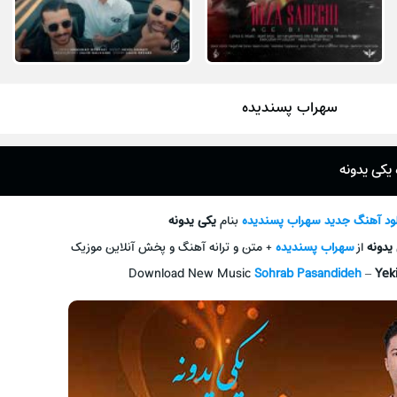
سهراب پسندیده
یکی یدونه
لود آهنگ جديد
سهراب پسندیده
بنام
یکی یدونه
یدونه
از
سهراب پسندیده
+ متن و ترانه آهنگ و پخش آنلاين موزيک
Download New Music
Sohrab Pasandideh
–
Yek