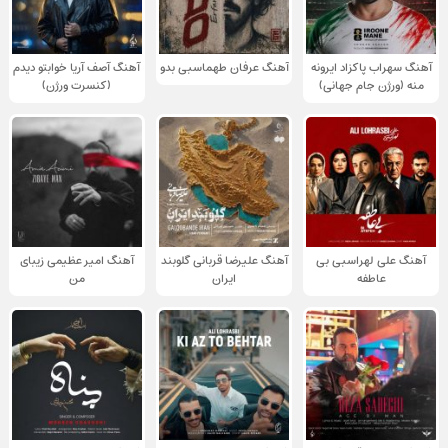
آهنگ سهراب پاکزاد ایرونه
آهنگ عرفان طهماسبی بدو
آهنگ آصف آریا خوابتو دیدم
منه (ورژن جام جهانی)
(کنسرت ورژن)
آهنگ علی لهراسبی بی
آهنگ علیرضا قربانی گلوبند
آهنگ امیر عظیمی زیبای
عاطفه
ایران
من