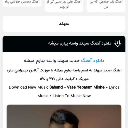
آهنگ رضا صادقی اگه بی
آهنگ علی لهراسبی کی از
آهنگ محسن چاوشی پناه
من
تو ‌بهتر
سهند
دانلود آهنگ سهند واسه یبارم میشه
دانلود آهنگ
جدید سهند واسه یبارم میشه
اهنگ جدید
سهند
به اسم
واسه یبارم میشه
با موزیک آنلاین
بهمراهی متن
موزیک + کیفیت عالی ۳۲۰ و ۱۲۸
Download New Music
Sahand
–
Vase Yebaram Mishe
+ L
yrics
Music / Listen To Music Now