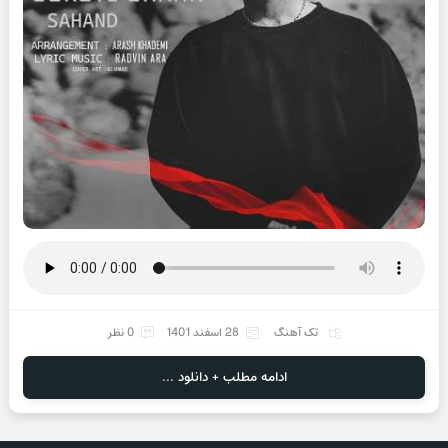
تک آهنگ
28 اسفند 1401
0 نظر
ادامه مطلب + دانلود ...