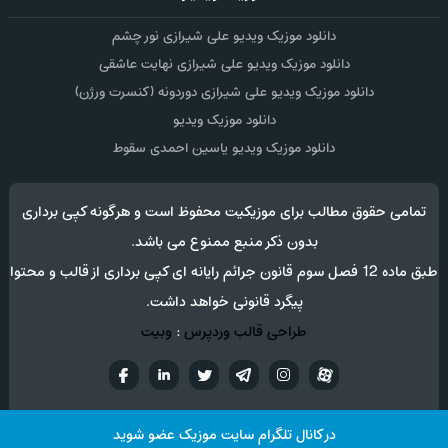
دانلود موزیک ویدیو علی شیرازی نور چشم
دانلود موزیک ویدیو علی شیرازی نهایت عاشقی
دانلود موزیک ویدیو علی شیرازی دوردونه (کنسرت ورژن)
دانلود موزیک ویدیو
دانلود موزیک ویدیو یاسین احمدی سقوط
تمامی حقوق مطالب برای موزیکیت محفوظ است و هرگونه کپی برداری
بدون ذکر منبع ممنوع می باشد.
طبق ماده 12 فصل سوم قانون جرائم رایانه ای کپی برداری از قالب و محتوا
پیگرد قانونی خواهد داشت.
طراحی قالب وردپرس
:
وبیت
آپارات
تلگرام
تويتر
اینستاگرام
لینکدین
فيسب
در کانال تلگرام سایت موزیک عضو شوید