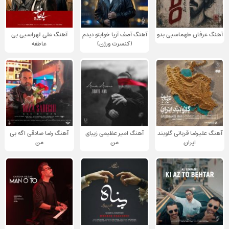
آهنگ عرفان طهماسبی بدو
آهنگ آصف آریا خوابتو دیدم
آهنگ علی لهراسبی بی
(کنسرت ورژن)
عاطفه
آهنگ علیرضا قربانی گلوبند
آهنگ امیر عظیمی زیبای
آهنگ رضا صادقی اگه بی
ایران
من
من