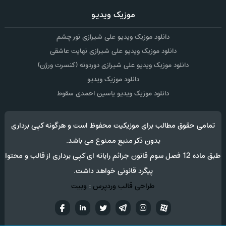
موزیک ویدیو
دانلود موزیک ویدیو علی شیرازی نور چشم
دانلود موزیک ویدیو علی شیرازی نهایت عاشقی
دانلود موزیک ویدیو علی شیرازی دوردونه (کنسرت ورژن)
دانلود موزیک ویدیو
دانلود موزیک ویدیو یاسین احمدی سقوط
تمامی حقوق مطالب برای موزیکیت محفوظ است و هرگونه کپی برداری
بدون ذکر منبع ممنوع می باشد.
طبق ماده 12 فصل سوم قانون جرائم رایانه ای کپی برداری از قالب و محتوا
پیگرد قانونی خواهد داشت.
طراحی قالب وردپرس
:
وبیت
آپارات
تلگرام
تويتر
اینستاگرام
لینکدین
فيسب