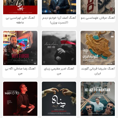
آهنگ عرفان طهماسبی بدو
آهنگ آصف آریا خوابتو دیدم
آهنگ علی لهراسبی بی
(کنسرت ورژن)
عاطفه
آهنگ علیرضا قربانی گلوبند
آهنگ امیر عظیمی زیبای
آهنگ رضا صادقی اگه بی
ایران
من
من